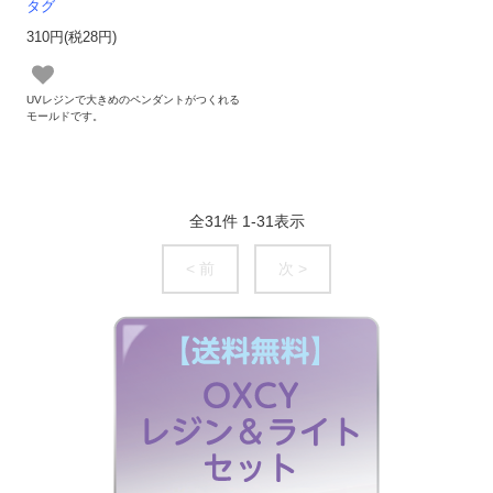
タグ
310円(税28円)
UVレジンで大きめのペンダントがつくれる
モールドです。
全
31
件
1
-
31
表示
< 前
次 >