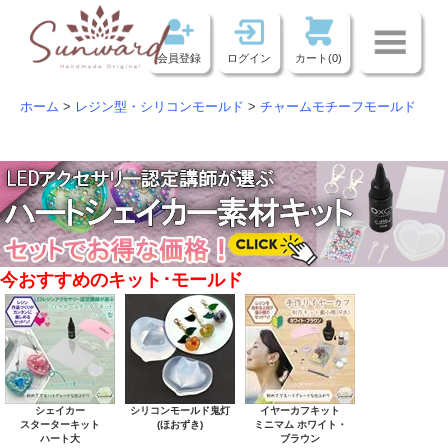
会員登録
ログイン
カート(0)
ホーム
>
レジン型・シリコンモールド
>
チャームモチーフモールド
今おすすめのキット･モールド
シェイカー
シリコンモールド鬼灯
イヤーカフキット
スターターキット
(ほおずき)
ミニマム ホワイト・
ハート大
ブラウン