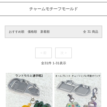
チャームモチーフモールド
おすすめ順
価格順
新着順
全
31
商品
< 前
次 >
全
31
件
1
-
31
表示