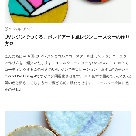
グリッター12色セット 濃い色系
グリッター48色
オーナメントピアス
エンゼルフィッシュ
サンタのキーホルダー
2022年7月5日
OXCY UV-LED ResinOXCY UV-LED Lightオリジナルマグネット
UVレジンでつくる、ボンドアート風レジンコースターの作り
方🎨
Kaede
marina
Merry Christmas
Milky Way
OXCY
OXCY HERBARIUM OIL
OXCY UV-LED Light
こんにちは🐶 今回はUVレジンとコルクコースターを使ってレジンコースター
OXCY UV-LED Resin
resin
hinako
Saori
の作り方をご紹介いたします。 1.コルクコースターをOXCY UV-LED Resinで
コーティングする 2.色付きのUVレジンでデコレーションします 1色のせたら
summer
SUN mini UV-LED Light
Sunmini
OXCY UV-LED Lightですぐ２分間硬化させます。 ※１色ずつ固めていかないと
SUNmini UV-LED Light
sunward
sunwardshop
隣の色と混ざってしまうので混ざる前に硬化させます。 コースター全体に色
sunwardshpo
Instagram
HERBARIUM OIL
をのせ […]
Thank you
Arisa
100g
200mlボトル用花材セット
３回に分けて盛る
３月３日
5月5日
9ピンゴールド 16mm
９ピンシルバー
Arina
baby
heartshaker
Bear
China
christmas
DIY
fish