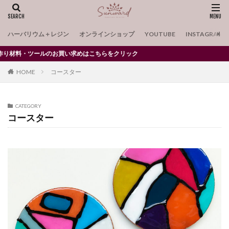
コースターモールド
コースター制作セット
ゴースト
ゴールド
こいのぼり
コウモリ
ハーバリウム＋レジン
オンラインショップ
YOUTUBE
INSTAGRAM
コサージュ
コルク
グリム童話
料・ツールのお買い求めはこちらをクリック
コルクコースター
サイドカッタープライヤー
HOME
コースター
サイドプレート
サクラ
さくら
サクランボ
さくらんぼ
サンタ
クレセント
クリップの装飾
キット
クリスマスツリー
CATEGORY
コースター
キラキラ
クマ
くまちゃん
グラデーション
クリアオーナメント
クリアファイル
クリアペンケース
クリスマス
クリスマスリース
グリッター48色セット
クリスマスレジン
クリスマス向けモールド
グリッター
グリッター12色セット シック
グリッター12色セット シック系
グリッター12色セット シック系