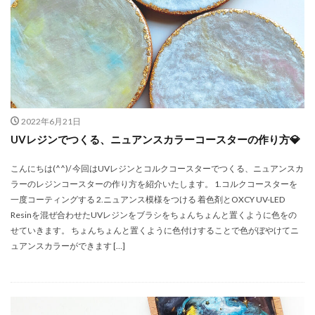
Ghost
halloween
Happy Birthday
sushi
Twitter
エレガント
イヤーカフ型
アジサイ ミニパック ブルーグリーン
アニマル
アフタヌーンティー
アレンジ
イエロー
いちご
イベント
イヤーカフ
2022年6月21日
イヤーカフ用モールド・クレセント
アジサイ
UVレジンでつくる、ニュアンスカラーコースターの作り方💎
イヤーカフ用モールド・シンプル
イヤリング
インテリア
インテリア用ライト
ウサギ
こんにちは(^^)/ 今回はUVレジンとコルクコースターでつくる、ニュアンスカ
ラーのレジンコースターの作り方を紹介いたします。 1.コルクコースターを
うさぎ
うさぎシェイカー
ウサギレジン
一度コーティングする 2.ニュアンス模様をつける 着色剤とOXCY UV-LED
あじさい
アクリル板
UV Resin
xmas
Resinを混ぜ合わせたUVレジンをブラシをちょんちょんと置くように色をの
UV-LED
UV-LED light
UV-LEDレジン
せていきます。 ちょんちょんと置くように色付けすることで色がぼやけてニ
ュアンスカラーができます […]
UVライト
UVランプ
UVレジン
UVレジン用マスキングパッド
Welcome
YH-135
アクリルライトスタンド
youtube
アート
アートブラシ
アイピン
アイピン・シルバー