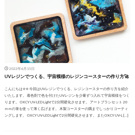
アクセサリー
アクセサリーレジンアクセサリー
アクリルスタンドライト
サンタクロース
サンプル
ブラシ
ハーバリウム用クリアケース・バッグセット
ハーバリウムペン用フォントセットD
ハーバリウムボールペン
ハーバリウムボールペン・ネコ・グレー
ハーバリウムボールペン・マーブル・イエローイッシュブラウ
2022年6月15日
ン
UVレジンでつくる、宇宙模様のレジンコースターの作り方🚀
ハーバリウムボールペン・レインボー
ハーバリウムボールペン制作セット
こんにちは✮✮ 今回はUVレジンでつくる、レジンコースターの作り方を紹介
いたします。 着色剤で色を付けたUVレジンを少量ずつ入れて宇宙模様をつく
ハーバリウムボールペン用スタンドセット
ります。 OXCY UV-LED Lightで2分間硬化させます。 アートブラシセット 20
ハーバリューム
ハーバリウムスタンド
パープル
ｍｍの筆を使って薄く広げます。 木製コースターの隅までしっかりコーティ
パール
パールホワイト
バタフライ
ングします。 OXCY UV-LED Lightで2分間硬化させます。 またOXCY UV-L […]
バッグチャーム
バックプレート用モールド
バックプレート用モールド・ハーバリウペン用