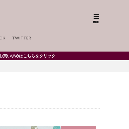
tube
アート
アクセサリー
リウムボールペン
OK
TWITTER
ュブラウン
い求めはこちらをクリック
ープル
パール
バリウムペン
ンス
ホルダー
ネコガラ
バリウム
ット
ヒトデ