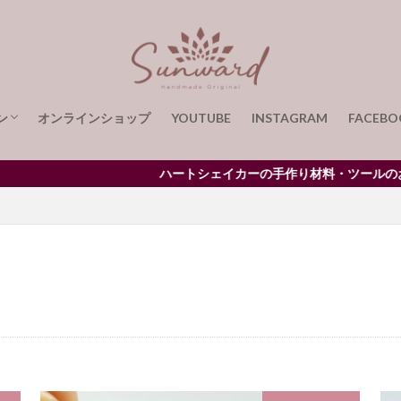
キングパッド
Welcome
YH-135
アクリルライトスタンド
you
アイピン
アイピン・シルバー
アクセサリー
アクセサリーレジン
ライト
サンタクロース
サンプル
ブラシ
リアケース・バッグセット
ハーバリウムペン用フォントセットD
ハーバ
ン
オンラインショップ
YOUTUBE
INSTAGRAM
FACEBO
ルペン・ネコ・グレー
ハーバリウムボールペン・マーブル・イエローイッシ
ジン
り方
り方
ージを手作りで
リウムを贈る喜び
作りメッセージを
ルペン・レインボー
ハーバリウムボールペン制作セット
ハートシェイカーの手作り材料・ツールのお買
ルペン用スタンドセット
ハーバリューム
ハーバリウムスタンド
パ
バタフライ
バッグチャーム
バックプレート用モールド
モールド・ハーバリウペン用
バックプレート用モールド（４５°）
ハー
ル
バブルレジン
ネームプレート
ニッパープライヤー
ニュア
ニュアンスイヤーカフ
ニュアンスカラー
ネーム
ネームキー
ネーム入れ
ハーバリウム＆レジンスターターキット
ネオジム磁石
ト
ハートシェイカー
ハートシャイカー
ハーバーリウム
ハー
バラ
どんぐりピアス
ピンセット
ビギナー様向けレジンツールキ
ひな人形
ひな祭り
ひまわり
ヒマワリ
ひまわりシェイカー