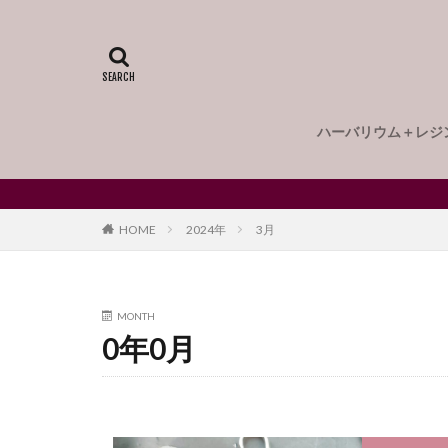
UVレジン用マス
アートブラシ
アクリルスタンド
ハーバリウム用ク
ハーバリウム＋レジ
ハーバリウムボー
ハーバリウムとは
2つの楽しみ方
ハーバリウムとレ
MOVIE
ハーバリウムの作
プロが伝授する作
オリジナルメッセ
はじめてのハーバ
大切な記念日に手
ハーバリウムボー
ハーバリウムボー
HOME
2024年
3月
パールホワイト
バックプレート用
ハーバリウムオイ
MONTH
ニュアンスアート
0年0月
ネームタグ
パーツ
ハー
バブルネイル
ひなまつり