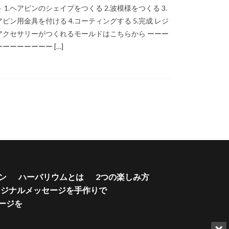
 1.ヘアピンのシェイプをつくる 2.波模様をつくる 3.
ト
アピン用金具を付ける 4.コーティングする 5.完成 レジ
ェル
シェル型
アクセサリーがつくれるモールドはこちらから ーーー
ーーーーーーー […]
ジ
ダイヤモンド
ティーポット
ホワイト
ム
スタンド
トムーンライト
チップ
ン
ハーバリウムとは
2つの楽しみ方
スタル
鯉
リジナルメッセージを手作りで
ージを