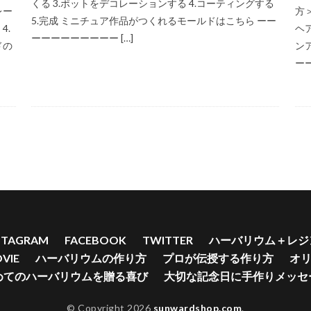
くる 3.ポットをデコレーションする 4.コーティングする
レー
方＞
シェイカーキット
シック系
シェイカーセット
シェイカーマグネッ
5.完成 ミニチュア作品がつくれるモールドはこちら ーー
4.
ヘ
ーーーーーーーーー […]
ド
シェイカー用クリアフィルム
シェイカー用モールド・ハート
シ
ドの
ン
エア
スズラン
どんぐり
チューリップアクセサリー
スプーン
ーー
リー
ソフトカスミ草 ミニパック パウダーターコイズ
ダークオレン
チャーム
チューリップ
チューリップシェイカー
ストラップ
ン
チョウ
ツイスト
つくり方
ツリー
ティーカップ
ラップ・シルバー
ストーンチップ穴あきシトリン
スズランピアス
ャッチマッシュルーム
スター
スターフラワー
スターフラワーミニ
スタッドピアスキャッチ フラワー
スタッドピアスキャッチ マッシュルー
ャッチフラワー
スタンドピアスポストゴールド
ストーンチップホワイ
ストシルバー
ステッカー
ステンドグラス
ストーン
ストーン
STAGRAM
FACEBOOK
TWITTER
ハーバリウム＋レジ
アクアマリン
ストーンチップ サン
ストーンチップゴールドチタンクリ
VIE
ハーバリウムの作り方
プロが伝授する作り方
オ
めてのハーバリウムを贈る喜び
大切な記念日に手作りメッセ
検索
© Copyright 2026
sunwardshop.com
.