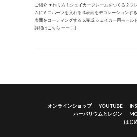
ご紹介 ▼作り方 1.シェイカーフレームをつくる 2.フ
シェイカー
ムにミニパーツを入れる 3.表面をデコレーションする 
シェイカーモール
表面をコーティングする 5.完成 シェイカー用モール
シック
スク
詳細はこちら ーー […]
セーラーマーキュ
ダブルシェイカー
チューリップレジ
トイレ
スト
スタンドピアスキ
スタッドピアス
スタンドピアスキ
スタンドピアスポ
オンラインショップ
YOUTUBE
IN
ストーンチップ 
ハーバリウムとレジン
MO
はじ