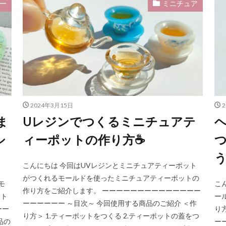
ー
ミニチュア
ットラウンド
ピアス用モールド
ピンバイス
ファイル
フィッ
フォント
フォントA
フォントD
ブラウン
ピエロ
ールドNo.1
バリ
ハンドメイドキーホルダー
バレッタ
ハ
バングル
バングル用シリコンモールド
ハンドメイド
ハンドメイド
セサリー
ハンドメイドコースター
ピアス用シリコンモールド No.4
ン
ビーズチェーン
ビール
ビールジョッキ
ピアス
ピア
ールド No.1
ナイトライト
どんぐりアクセサリー
サンワード
2024年3月15日
ま
Uレジンでつくるミニチュアテ
ヘ
・クリスマス7シェィプ
ジャンプリング
ジャンプリング・ゴールド 0.7×
シルバー
シュナウザー
ジョッキ
シリコンパレット
シリコン
シ
ィーポットの作り方☕
シリコンモールド・サンタクロース
シャカシャカキーホルダー
・スノー６シェイプ
シリコンモールド・フォントD
シリコンモールド・
こんにちは 今回はUVレジンとミニチュアティーポット
がつくれるモールドを使ったミニチュアティーポットの
・フクロウ・コウモリ・クモ
シリコンモールド・ベアー おすわり・小
モ
こ
作り方をご紹介します。 ーーーーーーーーーーーーーー
・ベアーおすわり・小
シリコン型
シンプル
ジャンピング
シ
ート
ー
ーーーーーー ～目次～ 今回使用する商品のご紹介 ＜作
ーー
り
カーキーホルダー
サンワードショップ
サンワードショップオリジナル
り方＞ 1.ティーポットをつくる 2.ティーポットの蓋をつ
品の
ー
シェーカーモールド
シェーカー用モールド・ハート
シェーカー用モール