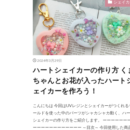
シェイカ
ピンセット・フラ
フェイクフード
ピアス用シリコンモ
ハロウィン
ハンドメイドアク
ハンドメイドレジ
ピアス用シリコンモ
2024年3月29日
ハートシェイカーの作り方 く
シリコンモールド
ジャンプリング・
ちゃんとお花が入ったハート
シリコンモールド
ェイカーを作ろう！
シリコンモールド
シリコンモールド
こんにちは 今回はUVレジンとシェイカーがつくれる
シリコンモールド
ールドを使った中のパーツがシャカシャカ動く、ハ
シェイカーの作り方をご紹介します。 ーーーーーー
すし
シェイ
ーーーーーーーーーーーー ～目次～ 今回使用した商
シェーカー