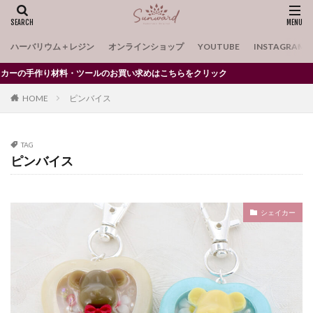
ゴースト
ゴールド
こいのぼり
コウモリ
コサージュ
コルク
グリム童話
ハーバリウム＋レジン
オンラインショップ
YOUTUBE
INSTAGRAM
コルクコースター
サイドカッタープライヤー
サイドプレート
サクラ
さくら
サクランボ
の手作り材料・ツールのお買い求めはこちらをクリック
さくらんぼ
サンタ
クレセント
HOME
ピンバイス
クリップの装飾
キット
クリスマスツリー
キラキラ
クマ
くまちゃん
グラデーション
TAG
クリアオーナメント
クリアファイル
ピンバイス
クリアペンケース
クリスマス
クリスマスリース
グリッター48色セット
クリスマスレジン
シェイカー
クリスマス向けモールド
グリッター
グリッター12色セット シック
グリッター12色セット シック系
グリッター12色セット シック系
グリッター12色セット 濃い色系
グリッター48色