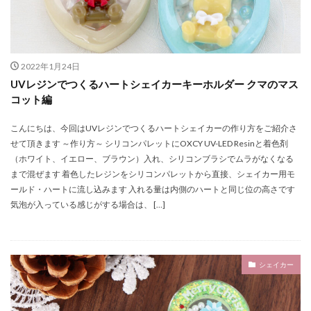
オーナメントピアス
エンゼルフィッシュ
サンタのキーホルダー
OXCY UV-LED ResinOXCY UV-LED Lightオリジナルマグネット
2022年1月24日
Kaede
marina
Merry Christmas
Milky Way
UVレジンでつくるハートシェイカーキーホルダー クマのマス
OXCY
OXCY HERBARIUM OIL
OXCY UV-LED Light
コット編
OXCY UV-LED Resin
resin
hinako
Saori
こんにちは、今回はUVレジンでつくるハートシェイカーの作り方をご紹介さ
summer
SUN mini UV-LED Light
Sunmini
せて頂きます ～作り方～ シリコンパレットにOXCY UV-LED Resinと着色剤
SUNmini UV-LED Light
sunward
sunwardshop
（ホワイト、イエロー、ブラウン）入れ、シリコンブラシでムラがなくなる
sunwardshpo
Instagram
HERBARIUM OIL
まで混ぜます 着色したレジンをシリコンパレットから直接、シェイカー用モ
ールド・ハートに流し込みます 入れる量は内側のハートと同じ位の高さです
Thank you
Arisa
100g
気泡が入っている感じがする場合は、 […]
200mlボトル用花材セット
３回に分けて盛る
３月３日
5月5日
9ピンゴールド 16mm
９ピンシルバー
Arina
baby
heartshaker
シェイカー
Bear
China
christmas
DIY
fish
Ghost
halloween
Happy Birthday
sushi