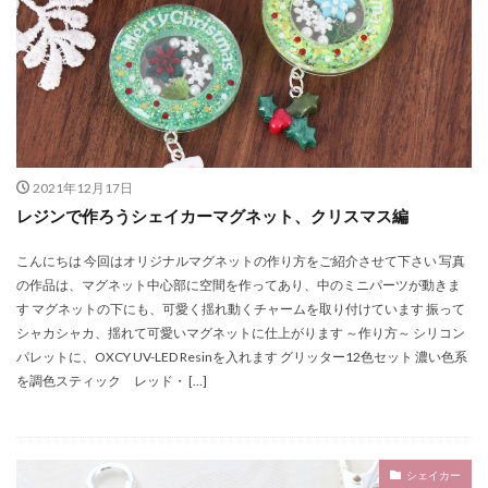
Twitter
エレガント
イヤーカフ型
アジサイ ミニパック ブルーグリーン
アニマル
アフタヌーンティー
アレンジ
イエロー
いちご
イベント
イヤーカフ
イヤーカフ用モールド・クレセント
アジサイ
イヤーカフ用モールド・シンプル
イヤリング
2021年12月17日
インテリア
インテリア用ライト
ウサギ
レジンで作ろうシェイカーマグネット、クリスマス編
うさぎ
うさぎシェイカー
ウサギレジン
こんにちは 今回はオリジナルマグネットの作り方をご紹介させて下さい 写真
あじさい
アクリル板
UV Resin
xmas
の作品は、マグネット中心部に空間を作ってあり、中のミニパーツが動きま
UV-LED
UV-LED light
UV-LEDレジン
す マグネットの下にも、可愛く揺れ動くチャームを取り付けています 振って
シャカシャカ、揺れて可愛いマグネットに仕上がります ～作り方～ シリコン
UVライト
UVランプ
UVレジン
パレットに、OXCY UV-LED Resinを入れます グリッター12色セット 濃い色系
UVレジン用マスキングパッド
Welcome
YH-135
を調色スティック レッド・ […]
アクリルライトスタンド
youtube
アート
アートブラシ
アイピン
アイピン・シルバー
アクセサリー
アクセサリーレジンアクセサリー
シェイカー