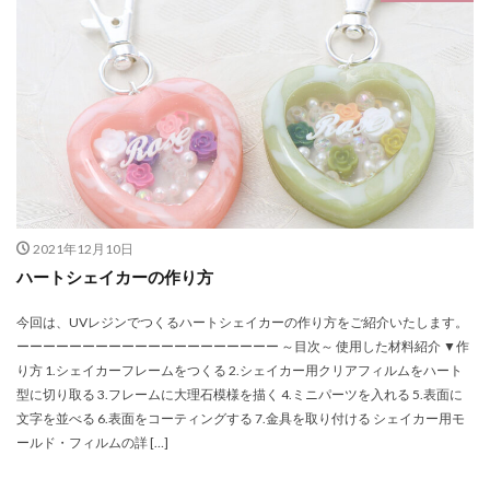
アクリルスタンドライト
サンタクロース
サンプル
ブラシ
ハーバリウム用クリアケース・バッグセット
ハーバリウムペン用フォントセットD
ハーバリウムボールペン
ハーバリウムボールペン・ネコ・グレー
ハーバリウムボールペン・マーブル・イエローイッシュブラウ
ン
ハーバリウムボールペン・レインボー
2021年12月10日
ハーバリウムボールペン制作セット
ハートシェイカーの作り方
ハーバリウムボールペン用スタンドセット
今回は、UVレジンでつくるハートシェイカーの作り方をご紹介いたします。
ハーバリューム
ハーバリウムスタンド
パープル
ーーーーーーーーーーーーーーーーーーーー ～目次～ 使用した材料紹介 ▼作
パール
パールホワイト
バタフライ
り方 1.シェイカーフレームをつくる 2.シェイカー用クリアフィルムをハート
型に切り取る 3.フレームに大理石模様を描く 4.ミニパーツを入れる 5.表面に
バッグチャーム
バックプレート用モールド
文字を並べる 6.表面をコーティングする 7.金具を取り付ける シェイカー用モ
バックプレート用モールド・ハーバリウペン用
ールド・フィルムの詳 […]
バックプレート用モールド（４５°）
ハーバリウムペン