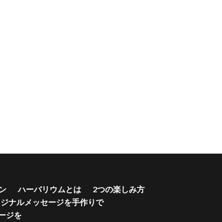
ジ
ダイヤモンド
ティーポット
ホワイト
ム
スタンド
トムーンライト
チップ
スタル
鯉
ン
ハーバリウムとは
2つの楽しみ方
リジナルメッセージを手作りで
ージを