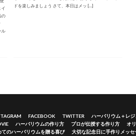
回使
エア
スズラン
どんぐり
チューリップアクセサリー
スプーン
ドを楽しみましょう さて、本日はメッ […]
ェイ
リー
ソフトカスミ草 ミニパック パウダーターコイズ
ダークオレン
品の
で
チャーム
チューリップ
チューリップシェイカー
ストラップ
ール
ン
チョウ
ツイスト
つくり方
ツリー
ティーカップ
ラップ・シルバー
ストーンチップ穴あきシトリン
スズランピアス
ャッチマッシュルーム
スター
スターフラワー
スターフラワーミニ
スタッドピアスキャッチ フラワー
スタッドピアスキャッチ マッシュルー
ャッチフラワー
スタンドピアスポストゴールド
ストーンチップホワイ
ストシルバー
ステッカー
ステンドグラス
ストーン
ストーン
アクアマリン
ストーンチップ サン
ストーンチップゴールドチタンクリ
検索
STAGRAM
FACEBOOK
TWITTER
ハーバリウム＋レジ
VIE
ハーバリウムの作り方
プロが伝授する作り方
オ
めてのハーバリウムを贈る喜び
大切な記念日に手作りメッセ