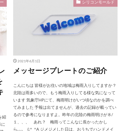
ー
シリコンモールド
ールドNo.1
バリ
ハンドメイドキーホルダー
バレッタ
ハ
バングル
バングル用シリコンモールド
ハンドメイド
ハンドメイド
セサリー
ハンドメイドコースター
ピアス用シリコンモールド No.4
ン
ビーズチェーン
ビール
ビールジョッキ
ピアス
ピア
ールド No.1
ナイトライト
どんぐりアクセサリー
サンワード
・クリスマス7シェィプ
ジャンプリング
ジャンプリング・ゴールド 0.7×
シルバー
シュナウザー
ジョッキ
シリコンパレット
シリコン
2021年6月1日
シリコンモールド・サンタクロース
シャカシャカキーホルダー
レ
メッセージプレートのご紹介
・スノー６シェイプ
シリコンモールド・フォントD
シリコンモールド・
を
・フクロウ・コウモリ・クモ
シリコンモールド・ベアー おすわり・小
こんにちは 皆様がお住いの地域は梅雨入りしてますか？
キ
・ベアーおすわり・小
シリコン型
シンプル
ジャンピング
シ
北陸は雨多いので、もう梅雨入りしてる様な気になって
います 気象庁HPにて、梅雨明けがいつ頃なのかを調べ
カーキーホルダー
サンワードショップ
サンワードショップオリジナル
てみました 予報は出てませんが、過去の記録が載ってい
シェーカーモールド
シェーカー用モールド・ハート
シェーカー用モール
るので参考になりますよ。昨年の北陸の梅雨明けが８/
を紹
シェイカーキット
シック系
シェイカーセット
シェイカーマグネッ
１、、、 あれ？ 梅雨ってこんなに長かったかし
単に
ド
シェイカー用クリアフィルム
シェイカー用モールド・ハート
シ
ら､､､ (;^_^A ジメジメした日は、おうちでハンドメイ