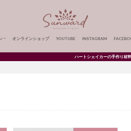
ライト
サンタクロース
サンプル
ブラシ
リアケース・バッグセット
ハーバリウムペン用フォントセットD
ハーバ
ルペン・ネコ・グレー
ハーバリウムボールペン・マーブル・イエローイッシ
ルペン・レインボー
ハーバリウムボールペン制作セット
ン
オンラインショップ
YOUTUBE
INSTAGRAM
FACEBO
ルペン用スタンドセット
ハーバリューム
ハーバリウムスタンド
パ
バタフライ
バッグチャーム
バックプレート用モールド
ジン
り方
り方
ージを手作りで
リウムを贈る喜び
作りメッセージを
モールド・ハーバリウペン用
バックプレート用モールド（４５°）
ハー
ハートシェイカーの手作り材料・ツ
ル
バブルレジン
ネームプレート
ニッパープライヤー
ニュア
ニュアンスイヤーカフ
ニュアンスカラー
ネーム
ネームキー
ネーム入れ
ハーバリウム＆レジンスターターキット
ネオジム磁石
ト
ハートシェイカー
ハートシャイカー
ハーバーリウム
ハー
バラ
どんぐりピアス
ピンセット
ビギナー様向けレジンツールキ
ひな人形
ひな祭り
ヒマワリ
ひまわり
ひまわりシェイカー
ットラウンド
ピアス用モールド
ピンバイス
ファイル
フィッ
フォント
フォントA
フォントD
ブラウン
ピエロ