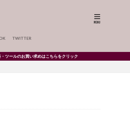
リウムボールペン
ュブラウン
OK
TWITTER
ープル
パール
バリウムペン
ールのお買い求めはこちらをクリック
ンス
ホルダー
ネコガラ
バリウム
ット
ヒトデ
シュ