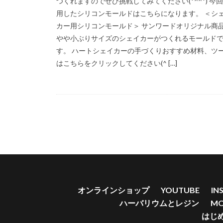
つくれますのでぜひ挑戦してみてください(*^^*) 今
シック
スク
用したシリコンモールドはこちらになります。 ＜シ
セーラーマーキュ
カー用シリコンモールド＞ サンワードオリジナル商
やや小ぶりサイズのシェイカーがつくれるモールド
ダブルシェイカー
す。 ハートシェイカーの手づくりおすすめ材料、ツ
チューリップレジ
はこちらをクリックしてください(^ […]
トイレ
スト
スタンドピアスキ
スタッドピアス
スタンドピアスキ
スタンドピアスポ
ストーンチップ 
オンラインショップ
YOUTUBE
IN
ハーバリウムとレジン
MO
はじ