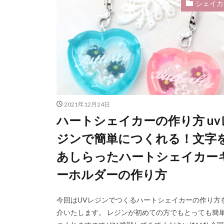
シェイカ
ピアス用シリコンモ
ハロウィン
ハンドメイドアク
ハンドメイドレジ
ピアス用シリコンモ
シリコンモールド
ジャンプリング・
2021年12月24日
シリコンモールド
ハートシェイカーの作り方 uv
シリコンモールド
ジンで簡単につくれる！文字
シリコンモールド
あしらったハートシェイカー
シリコンモールド
ーホルダーの作り方
すし
シェイ
シェーカー
今回はUVレジンでつくるハートシェイカーの作り方
シェイカー
介いたします。 レジンが初めての方でもとっても簡
シェイカーモール