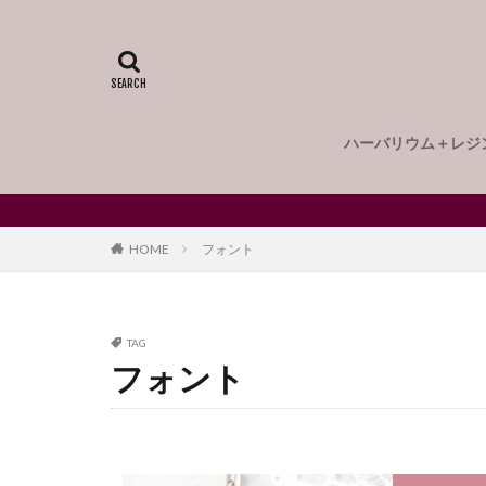
アクリルスタンド
ハーバリウム用ク
ハーバリウムボー
ハーバリウムボー
ハーバリウム＋レジ
ハーバリウムボー
パールホワイト
ハーバリウムとは
2つの楽しみ方
ハーバリウムとレ
MOVIE
ハーバリウムの作
プロが伝授する作
オリジナルメッセ
はじめてのハーバ
大切な記念日に手
バックプレート用
ハーバリウムオイ
HOME
フォント
ニュアンスアート
ネームタグ
パーツ
ハー
TAG
フォント
バブルネイル
ひなまつり
ピンセット・フラ
フェイクフード