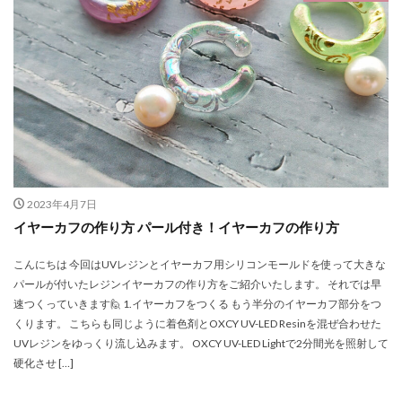
ストーンチップ穴あきシトリン
スズランピアス
スタンドピアスキャッチマッシュルーム
スター
スターフラワー
スターフラワーミニホワイト
スタッドピアス
スタッドピアスキャッチ フラワー
スタッドピアスキャッチ マッシュルーム
スタンド
スタンドピアスキャッチフラワー
スタンドピアスポストゴールド
ストーンチップホワイトムーンライト
2023年4月7日
スタンドピアスポストシルバー
ステッカー
イヤーカフの作り方 パール付き！イヤーカフの作り方
ステンドグラス
ストーン
ストーンチップ
こんにちは 今回はUVレジンとイヤーカフ用シリコンモールドを使って大きな
ストーンチップ アクアマリン
ストーンチップ サン
パールが付いたレジンイヤーカフの作り方をご紹介いたします。 それでは早
ストーンチップゴールドチタンクリスタル
鯉
速つくっていきます🙋 1.イヤーカフをつくる もう半分のイヤーカフ部分をつ
くります。 こちらも同じように着色剤とOXCY UV-LED Resinを混ぜ合わせた
UVレジンをゆっくり流し込みます。 OXCY UV-LED Lightで2分間光を照射して
検索
硬化させ […]