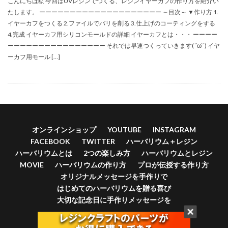
こんにちは🙋 今回はUVレジンでつくる、レジンイヤーカフの作り方を紹介い
たします。 ーーーーーーーーーーーーーーーーーーーー ～目次～ ▼作り方 1.
イヤーカフをつくる 2.ファイルでバリを削る 3.仕上げのコーティングをする
4.完成 イヤーカフ用シリコンモールドの詳細 イヤーカフとは・・・ ーーーー
ーーーーーーーーーーーーーーーー それでは早速つくっていきます( ˘ω˘ ) イヤ
ーカフ用モール […]
オンラインショップ
YOUTUBE
INSTAGRAM
FACEBOOK
TWITTER
ハーバリウム＋レジン
ハーバリウムとは
2つの楽しみ方
ハーバリウムとレジン
MOVIE
ハーバリウムの作り方
プロが伝授する作り方
オリジナルメッセージを手作りで
はじめてのハーバリウムを贈る喜び
大切な記念日に手作りメッセージを
© Copyright 2026
sunwardshop.com
.