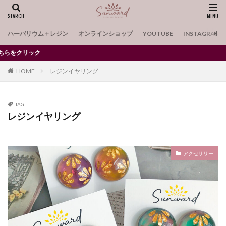
ピンセット・フラットラウンド
ピアス用モールド
ピンバイス
ファイル
フィッシュ
ハーバリウム＋レジン
オンラインショップ
YOUTUBE
INSTAGRAM
フェイクフード
フォント
フォントA
クリック
フォントD
ブラウン
ピエロ
HOME
レジンイヤリング
ピアス用シリコンモールドNo.1
バリ
ハンドメイドキーホルダー
バレッタ
ハロウィーン
ハロウィン
バングル
バングル用シリコンモールド
TAG
レジンイヤリング
ハンドメイド
ハンドメイドアクサセリー
ハンドメイドアクセサリー
ハンドメイドコースター
ピアス用シリコンモールド No.4
ハンドメイドピアス
アクセサリー
ハンドメイドレジン
ビーズチェーン
ビール
ビールジョッキ
ピアス
ピアスの作り方
ピアス用シリコンモールド No.1
ナイトライト
どんぐりアクセサリー
サンワード
シリコンモールド・クリスマス7シェィプ