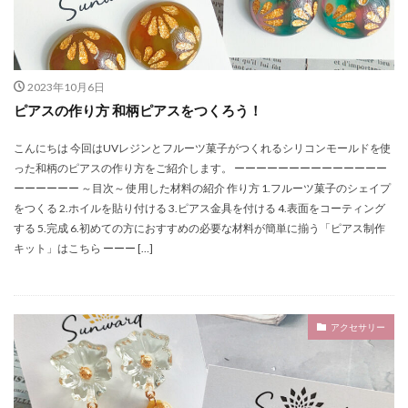
ジャンプリング
ジャンプリング・ゴールド 0.7×6mm
ジャンプリング・シルバー
シュナウザー
ジョッキ
シリコンパレット
シリコンブラシ
2023年10月6日
シリコンモールド
シリコンモールド・サンタクロース
ピアスの作り方 和柄ピアスをつくろう！
シャカシャカキーホルダー
こんにちは 今回はUVレジンとフルーツ菓子がつくれるシリコンモールドを使
シリコンモールド・スノー６シェイプ
った和柄のピアスの作り方をご紹介します。 ーーーーーーーーーーーーーー
ーーーーーー ～目次～ 使用した材料の紹介 作り方 1.フルーツ菓子のシェイプ
シリコンモールド・フォントD
をつくる 2.ホイルを貼り付ける 3.ピアス金具を付ける 4.表面をコーティング
シリコンモールド・フォントDセット
する 5.完成 6.初めての方におすすめの必要な材料が簡単に揃う「ピアス制作
シリコンモールド・フクロウ・コウモリ・クモ
キット」はこちら ーーー […]
シリコンモールド・ベアー おすわり・小
シリコンモールド・ベアーおすわり・小
シリコン型
シンプル
ジャンピング
シャカシャカ
すし
アクセサリー
シェイカーキーホルダー
サンワードショップ
サンワードショップオリジナル
シール
シェーカー