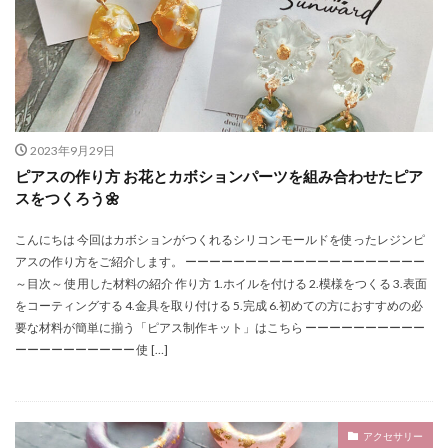
シェーカーモールド
シェーカー用モールド・ハート
シェーカー用モールド・マル
シェイカー
シェイカーキット
シック系
シェイカーセット
シェイカーマグネット
シェイカーモールド
シェイカー用クリアフィルム
シェイカー用モールド・ハート
シェル
シェル型
2023年9月29日
ピアスの作り方 お花とカボションパーツを組み合わせたピア
シック
スクエア
スズラン
どんぐり
スをつくろう🌼
チューリップアクセサリー
スプーン
こんにちは 今回はカボションがつくれるシリコンモールドを使ったレジンピ
セーラーマーキュリー
アスの作り方をご紹介します。 ーーーーーーーーーーーーーーーーーーーー
ソフトカスミ草 ミニパック パウダーターコイズ
～目次～ 使用した材料の紹介 作り方 1.ホイルを付ける 2.模様をつくる 3.表面
ダークオレンジ
ダイヤモンド
ダブルシェイカー
をコーティングする 4.金具を取り付ける 5.完成 6.初めての方におすすめの必
要な材料が簡単に揃う「ピアス制作キット」はこちら ーーーーーーーーーー
チャーム
チューリップ
チューリップシェイカー
ーーーーーーーーーー 使 […]
ストラップ
チューリップレジン
チョウ
ツイスト
つくり方
ツリー
ティーカップ
ティーポット
トイレ
ストラップ・シルバー
アクセサリー