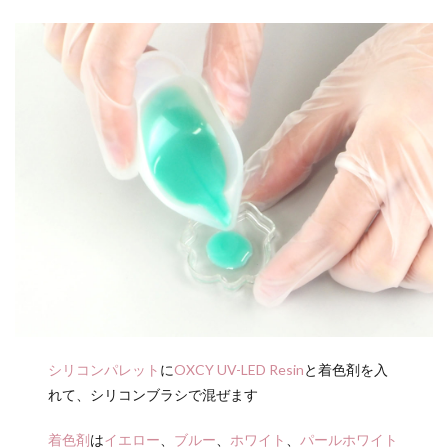
シリコンパレット
に
OXCY UV-LED Resin
と着色剤を入
れて、シリコンブラシで混ぜます
着色剤
は
イエロー
、
ブルー
、
ホワイト
、
パールホワイト