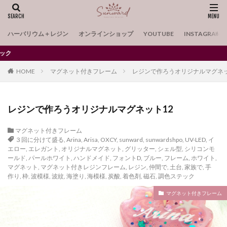
ハーバリウム＋レジン
オンラインショップ
YOUTUBE
INSTAGRAM
ハートシェイカーの手作り材料・
HOME
マグネット付きフレーム
レジンで作ろうオリジナルマグネッ
レジンで作ろうオリジナルマグネット12
マグネット付きフレーム
３回に分けて盛る
,
Arina
,
Arisa
,
OXCY
,
sunward
,
sunwardshpo
,
UV-LED
,
イ
エロー
,
エレガント
,
オリジナルマグネット
,
グリッター
,
シェル型
,
シリコンモ
ールド
,
パールホワイト
,
ハンドメイド
,
フォントD
,
ブルー
,
フレーム
,
ホワイト
,
マグネット
,
マグネット付きレジンフレーム
,
レジン
,
仲間で
,
土台
,
家族で
,
手
作り
,
枠
,
波模様
,
波紋
,
海塗り
,
海模様
,
炭酸
,
着色剤
,
磁石
,
調色ステック
マグネット付きフレーム