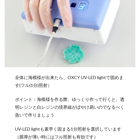
全体に海模様が出来たら、OXCY UV-LED lightで固めま
す(フル(1分)照射）
ポイント：海模様を作る際、ゆっくり作って行くと、透
明レジンと白レジンの境界線がぼやけ易いのでなるべく
急いで作りましょう
UV-LED lightも素早く固まる1分照射を選択しています
（膜厚が薄い時にはフル照射も有効です）