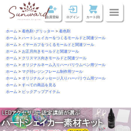
会員登録
ログイン
カート(0)
ホーム
>
着色剤･グリッター
>
着色剤
ホーム
>
ハートシェイカーをつくるモールドと関連ツール
ホーム
>
イヤーカフをつくるモールドと関連ツール
ホーム
>
お正月向きモールドと関連ツール
ホーム
>
クリスマス向きモールドと関連ツール
ホーム
>
オリジナルネーム入りハーバリウムペン用ツール
ホーム
>
マグ付レジンフレーム制作用ツール
ホーム
>
オリジナルメッセージ入りハーバリウム用ツール
ホーム
>
すべての商品を見る
ホーム
>
ピックアップアイテム