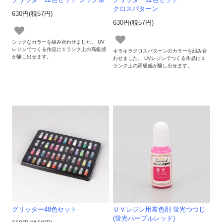
グリッター12色セット シック系
グリッター12色セット
クロスパターン
630円(税57円)
630円(税57円)
シックなカラーを組み合わせました。 UV
レジンでつくる作品に１ランク上の高級感
キラキラクロスパターンのカラーを組み合
が醸し出せます。
わせました。 UVレジンでつくる作品に１
ランク上の高級感が醸し出せます。
グリッター48色セット
ＵＶレジン用着色剤 蛍光つつじ
(蛍光パープルレッド)