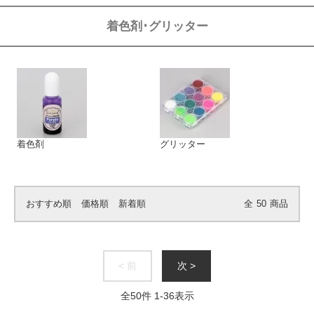
着色剤･グリッター
着色剤
グリッター
おすすめ順
価格順
新着順
全
50
商品
< 前
次 >
全
50
件
1
-
36
表示