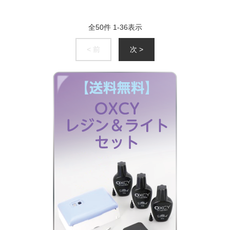
全
50
件
1
-
36
表示
< 前
次 >