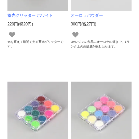
蓄光グリッター ホワイト
オーロラパウダー
220円(税20円)
300円(税27円)
光を蓄えて暗闇で光る蓄光グリッターで
UVレジンの作品にオーロラの輝きで、1ラ
す。
ンク上の高級感が醸し出せます。