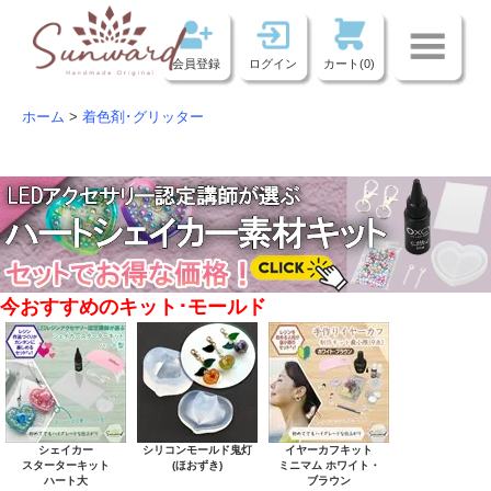
会員登録
ログイン
カート(0)
ホーム
>
着色剤･グリッター
今おすすめのキット･モールド
シェイカー
シリコンモールド鬼灯
イヤーカフキット
スターターキット
(ほおずき)
ミニマム ホワイト・
ハート大
ブラウン