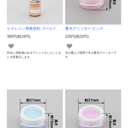
ＵＶレジン用着色剤 ゴールド
蓄光グリッター ピンク
380円(税34円)
220円(税20円)
作品に高級感のあるアレンジをしたいとき
光を蓄えて暗闇で光る蓄光グリッターで
に大変重宝します。
す。