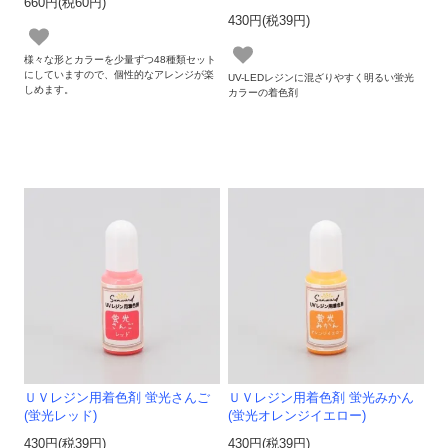
660円(税60円)
430円(税39円)
様々な形とカラーを少量ずつ48種類セット
にしていますので、個性的なアレンジが楽
UV-LEDレジンに混ざりやすく明るい蛍光
しめます。
カラーの着色剤
ＵＶレジン用着色剤 蛍光さんご
ＵＶレジン用着色剤 蛍光みかん
(蛍光レッド)
(蛍光オレンジイエロー)
430円(税39円)
430円(税39円)