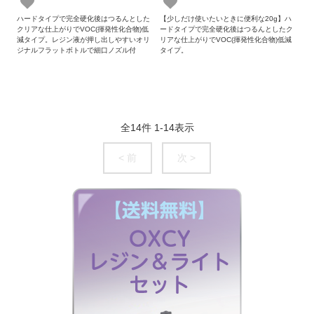
ハードタイプで完全硬化後はつるんとした
【少しだけ使いたいときに便利な20g】ハ
クリアな仕上がりでVOC(揮発性化合物)低
ードタイプで完全硬化後はつるんとしたク
減タイプ。レジン液が押し出しやすいオリ
リアな仕上がりでVOC(揮発性化合物)低減
ジナルフラットボトルで細口ノズル付
タイプ。
全
14
件
1
-
14
表示
< 前
次 >