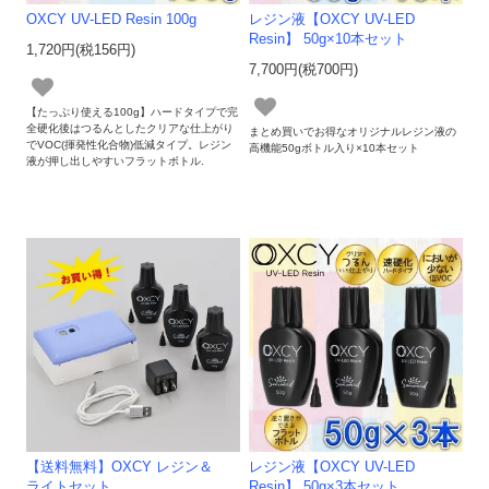
OXCY UV-LED Resin 100g
レジン液【OXCY UV-LED
Resin】 50g×10本セット
1,720円(税156円)
7,700円(税700円)
【たっぷり使える100g】ハードタイプで完
全硬化後はつるんとしたクリアな仕上がり
まとめ買いでお得なオリジナルレジン液の
でVOC(揮発性化合物)低減タイプ。レジン
高機能50gボトル入り×10本セット
液が押し出しやすいフラットボトル.
【送料無料】OXCY レジン＆
レジン液【OXCY UV-LED
ライトセット
Resin】 50g×3本セット