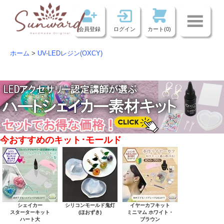
会員登録
ログイン
カート(0)
ホーム
>
UV-LEDレジン(OXCY)
今おすすめのキット･モールド
シェイカー
シリコンモールド鬼灯
イヤーカフキット
スターターキット
(ほおずき)
ミニマム ホワイト・
ハート大
ブラウン