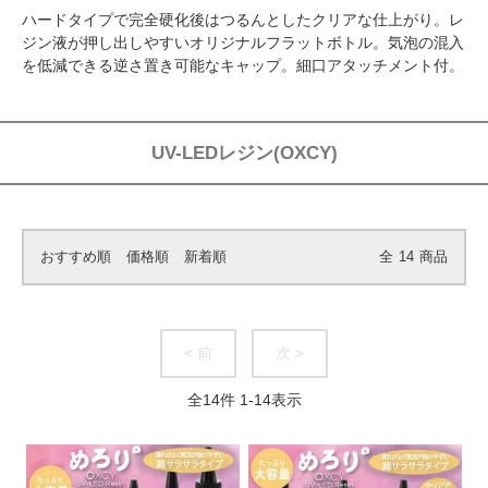
ハードタイプで完全硬化後はつるんとしたクリアな仕上がり。レ
ジン液が押し出しやすいオリジナルフラットボトル。気泡の混入
を低減できる逆さ置き可能なキャップ。細口アタッチメント付。
UV-LEDレジン(OXCY)
おすすめ順
価格順
新着順
全
14
商品
< 前
次 >
全
14
件
1
-
14
表示