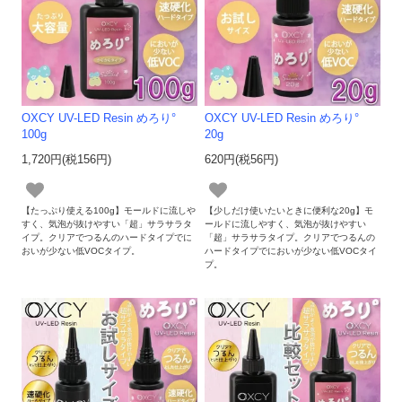
OXCY UV-LED Resin めろり°
OXCY UV-LED Resin めろり°
100g
20g
1,720円(税156円)
620円(税56円)
【たっぷり使える100g】モールドに流しや
【少しだけ使いたいときに便利な20g】モ
すく、気泡が抜けやすい「超」サラサラタ
ールドに流しやすく、気泡が抜けやすい
イプ。クリアでつるんのハードタイプでに
「超」サラサラタイプ。クリアでつるんの
おいが少ない低VOCタイプ。
ハードタイプでにおいが少ない低VOCタイ
プ。