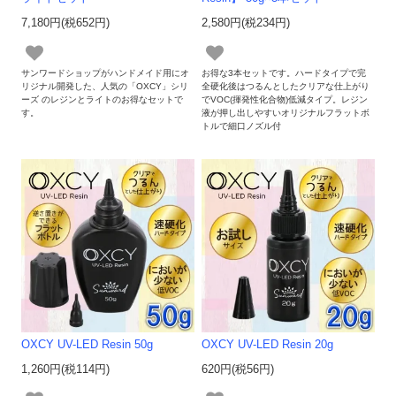
7,180円(税652円)
2,580円(税234円)
サンワードショップがハンドメイド用にオ
お得な3本セットです。ハードタイプで完
リジナル開発した、人気の「OXCY」シリ
全硬化後はつるんとしたクリアな仕上がり
ーズ のレジンとライトのお得なセットで
でVOC(揮発性化合物)低減タイプ。レジン
す。
液が押し出しやすいオリジナルフラットボ
トルで細口ノズル付
OXCY UV-LED Resin 50g
OXCY UV-LED Resin 20g
1,260円(税114円)
620円(税56円)