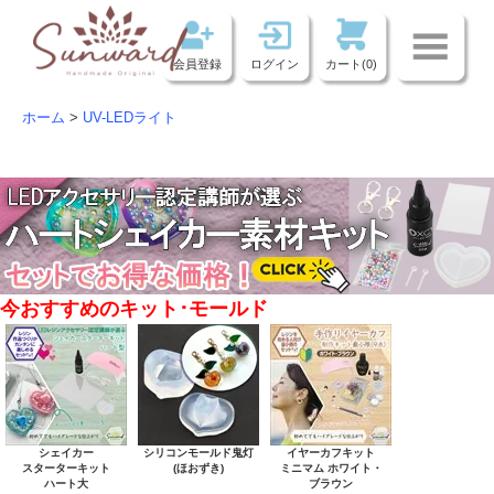
会員登録
ログイン
カート(0)
ホーム
>
UV-LEDライト
今おすすめのキット･モールド
シェイカー
シリコンモールド鬼灯
イヤーカフキット
スターターキット
(ほおずき)
ミニマム ホワイト・
ハート大
ブラウン