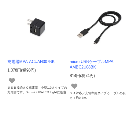
充電器MPA-ACUAN007BK
micro USBケーブルMPA-
AMBC2U08BK
1,078円(税98円)
814円(税74円)
ＵＳＢ接続ＡＣ充電器 小型1.0Ａタイプの
充電器です。Sunmini UV-LED Lightに最適
２Ａ対応／充電専用タイプ ケーブルの長
さ：約0.8m。