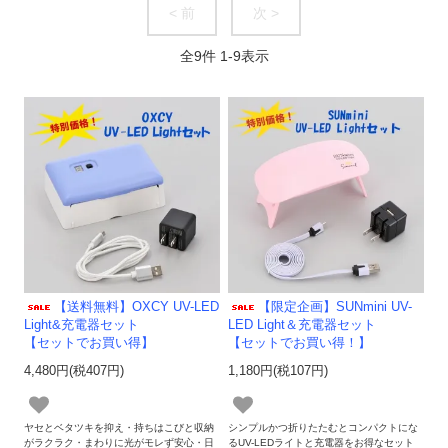
< 前
次 >
全
9
件
1
-
9
表示
【送料無料】OXCY UV-LED
【限定企画】SUNmini UV-
Light&充電器セット
LED Light＆充電器セット
【セットでお買い得】
【セットでお買い得！】
4,480円(税407円)
1,180円(税107円)
ヤセとベタツキを抑え・持ちはこびと収納
シンプルかつ折りたたむとコンパクトにな
がラクラク・まわりに光がモレず安心・日
るUV-LEDライトと充電器をお得なセット