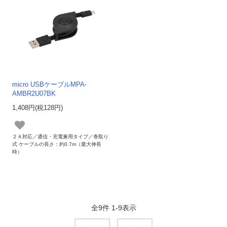
micro USBケーブルMPA-
AMBR2U07BK
1,408円(税128円)
２Ａ対応／通信・充電兼用タイプ／巻取り
式 ケーブルの長さ：約0.7m（最大伸長
時）
全
9
件
1
-
9
表示