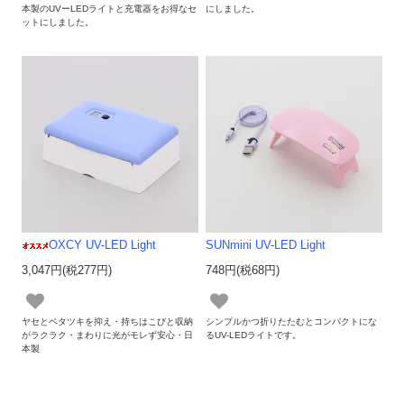
本製のUVーLEDライトと充電器をお得なセ
にしました。
ットにしました。
OXCY UV-LED Light
SUNmini UV-LED Light
3,047円(税277円)
748円(税68円)
ヤセとベタツキを抑え・持ちはこびと収納
シンプルかつ折りたたむとコンパクトにな
がラクラク・まわりに光がモレず安心・日
るUV-LEDライトです。
本製