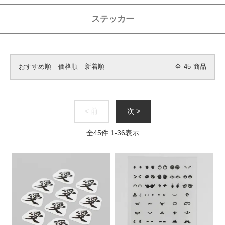
ステッカー
おすすめ順
価格順
新着順
全
45
商品
< 前
次 >
全
45
件
1
-
36
表示