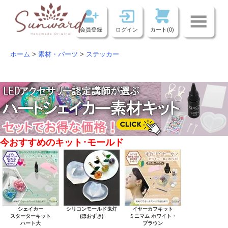
会員登録
ログイン
カート(0)
ホーム
>
素材・パーツ
>
ステッカー
今おすすめのキット･モールド
シェイカー
シリコンモールド鬼灯
イヤーカフキット
スターターキット
(ほおずき)
ミニマム ホワイト・
ハート大
ブラウン