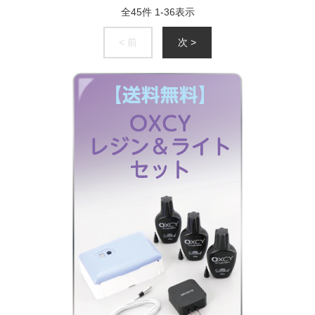
全
45
件
1
-
36
表示
< 前
次 >