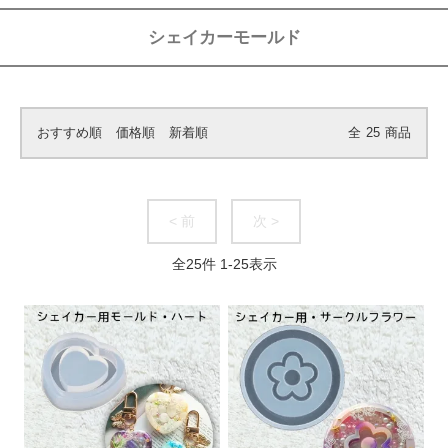
シェイカーモールド
おすすめ順
価格順
新着順
全
25
商品
< 前
次 >
全
25
件
1
-
25
表示