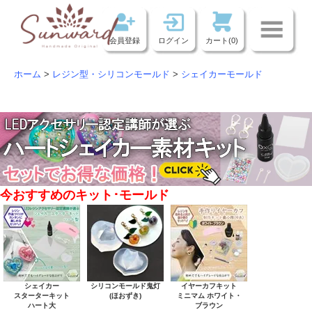
会員登録
ログイン
カート(0)
ホーム
>
レジン型・シリコンモールド
>
シェイカーモールド
今おすすめのキット･モールド
シェイカー
シリコンモールド鬼灯
イヤーカフキット
スターターキット
(ほおずき)
ミニマム ホワイト・
ハート大
ブラウン