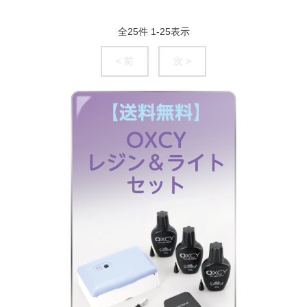
全
25
件
1
-
25
表示
< 前
次 >