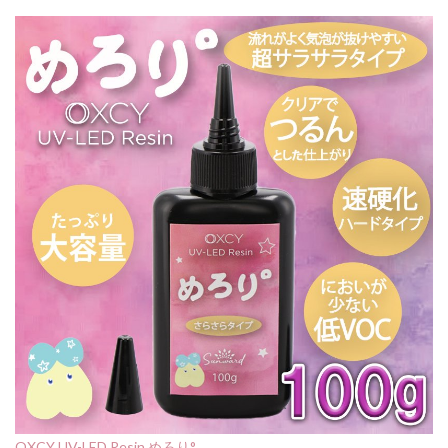
OXCY UV-LED Resin めろり°