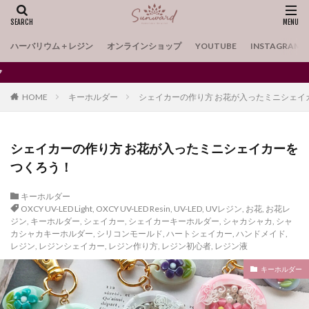
ハーバリウム＋レジン
オンラインショップ
YOUTUBE
INSTAGRAM
ハートシェイカーの手作り材料・ツールのお買い求
HOME
キーホルダー
シェイカーの作り方 お花が入ったミニシェイ
シェイカーの作り方 お花が入ったミニシェイカーを
つくろう！
キーホルダー
OXCY UV-LED Light
,
OXCY UV-LED Resin
,
UV-LED
,
UVレジン
,
お花
,
お花レ
ジン
,
キーホルダー
,
シェイカー
,
シェイカーキーホルダー
,
シャカシャカ
,
シャ
カシャカキーホルダー
,
シリコンモールド
,
ハートシェイカー
,
ハンドメイド
,
レジン
,
レジンシェイカー
,
レジン作り方
,
レジン初心者
,
レジン液
キーホルダー