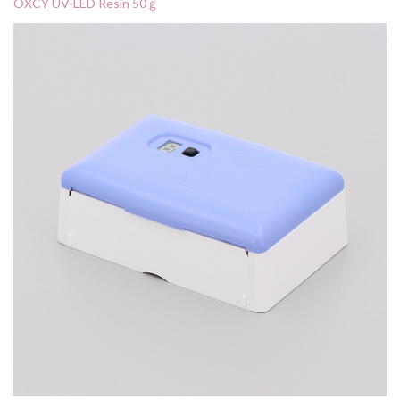
OXCY UV-LED Resin 50ｇ