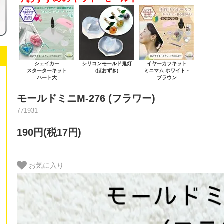
シェイカー
シリコンモールド鬼灯
イヤーカフキット
スターターキット
(ほおずき)
ミニマム ホワイト・
ハート大
ブラウン
モールドミニM-276 (フラワー)
771931
190円(税17円)
お気に入り