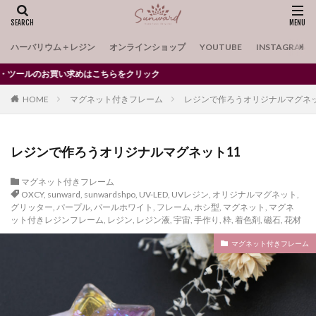
ハーバリウム＋レジン
オンラインショップ
YOUTUBE
INSTAGRAM
こちらをクリック
HOME
マグネット付きフレーム
レジンで作ろうオリジナルマグネッ
レジンで作ろうオリジナルマグネット11
マグネット付きフレーム
OXCY
,
sunward
,
sunwardshpo
,
UV-LED
,
UVレジン
,
オリジナルマグネット
,
グリッター
,
パープル
,
パールホワイト
,
フレーム
,
ホシ型
,
マグネット
,
マグネ
ット付きレジンフレーム
,
レジン
,
レジン液
,
宇宙
,
手作り
,
枠
,
着色剤
,
磁石
,
花材
マグネット付きフレーム