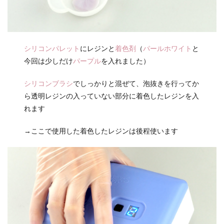
シリコンパレット
にレジンと
着色剤
（
パールホワイト
と
今回は少しだけ
パープル
を入れました）
シリコンブラシ
でしっかりと混ぜて、泡抜きを行ってか
ら透明レジンの入っていない部分に着色したレジンを入
れます
→ここで使用した着色したレジンは後程使います