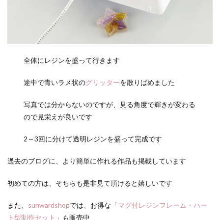
全体にレジンを盛って行きます
途中で青いラメ状の
グリッター
を散りばめました
写真では分からないのですが、見る角度で輝きが変わる
ので見栄えが良いです
2～3回に分けて透明レジンを盛って完成です
過去のブログに、より簡単に作れる作品も掲載しています
初めての方は、そちらも是非見て頂けると嬉しいです
また、
sunwardshop
では、お得な「
マグ付レジンフレーム・ハー
ト型制作セット
」も販売中