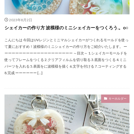
2023年8月2日
シェイカーの作り方 波模様のミニシェイカーをつくろう.。o○
こんにちは 今回はUVレジンとミニマルシェイカーがつくれるモールドを使っ
て夏におすすめ！波模様のミニシェイカーの作り方をご紹介いたします。 ー
ーーーーーーーーーーーーーーーーーーー ～目次～ 1.シェイカーモールドを
使ってフレームをつくる 2.クリアフィルムを切り取る 3.底面をつくる 4.ミニ
パーツを入れる 5.表面をに波模様を描く 6.文字を付ける 7.コーティングする
8.完成 ーーーーーー […]
キーホルダー