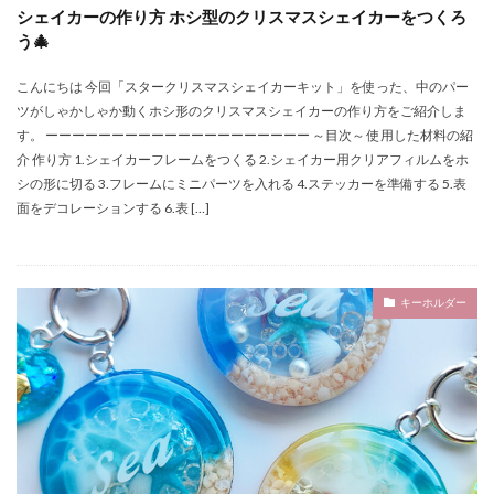
シェイカーの作り方 ホシ型のクリスマスシェイカーをつくろ
う🎄
こんにちは 今回「スタークリスマスシェイカーキット」を使った、中のパー
ツがしゃかしゃか動くホシ形のクリスマスシェイカーの作り方をご紹介しま
す。 ーーーーーーーーーーーーーーーーーーーー ～目次～ 使用した材料の紹
介 作り方 1.シェイカーフレームをつくる 2.シェイカー用クリアフィルムをホ
シの形に切る 3.フレームにミニパーツを入れる 4.ステッカーを準備する 5.表
面をデコレーションする 6.表 […]
キーホルダー