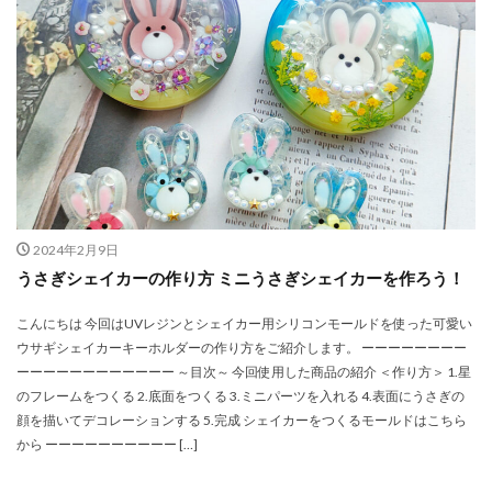
2024年2月9日
うさぎシェイカーの作り方 ミニうさぎシェイカーを作ろう！
こんにちは 今回はUVレジンとシェイカー用シリコンモールドを使った可愛い
ウサギシェイカーキーホルダーの作り方をご紹介します。 ーーーーーーーー
ーーーーーーーーーーーー ～目次～ 今回使用した商品の紹介 ＜作り方＞ 1.星
のフレームをつくる 2.底面をつくる 3.ミニパーツを入れる 4.表面にうさぎの
顔を描いてデコレーションする 5.完成 シェイカーをつくるモールドはこちら
から ーーーーーーーーーー […]