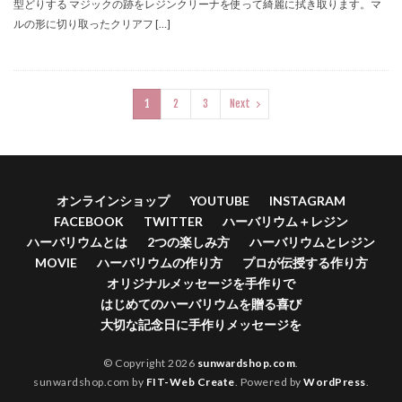
型どりする マジックの跡をレジンクリーナを使って綺麗に拭き取ります。マ
ルの形に切り取ったクリアフ […]
1
2
3
Next
オンラインショップ
YOUTUBE
INSTAGRAM
FACEBOOK
TWITTER
ハーバリウム＋レジン
ハーバリウムとは
2つの楽しみ方
ハーバリウムとレジン
MOVIE
ハーバリウムの作り方
プロが伝授する作り方
オリジナルメッセージを手作りで
はじめてのハーバリウムを贈る喜び
大切な記念日に手作りメッセージを
© Copyright 2026
sunwardshop.com
.
sunwardshop.com by
FIT-Web Create
. Powered by
WordPress
.