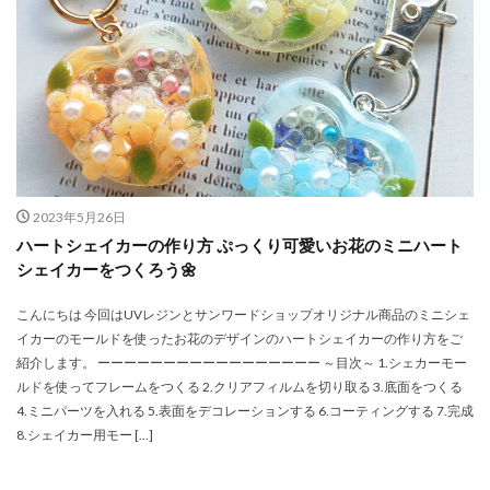
2023年5月26日
ハートシェイカーの作り方 ぷっくり可愛いお花のミニハート
シェイカーをつくろう🌼
こんにちは 今回はUVレジンとサンワードショップオリジナル商品のミニシェ
イカーのモールドを使ったお花のデザインのハートシェイカーの作り方をご
紹介します。 ーーーーーーーーーーーーーーーーー ～目次～ 1.シェカーモー
ルドを使ってフレームをつくる 2.クリアフィルムを切り取る 3.底面をつくる
4.ミニパーツを入れる 5.表面をデコレーションする 6.コーティングする 7.完成
8.シェイカー用モー […]