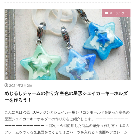
キーホルダー
2024年2月2日
めじるしチャームの作り方 空色の星形シェイカーキーホルダ
ーを作ろう！
こんにちは 今回はUVレジンとシェイカー用シリコンモールドを使った空色の
星型シェイカーキーホルダーの作り方をご紹介します。 ーーーーーーーーー
ーーーーーーーーーーー ～目次～ 今回使用した商品の紹介 ＜作り方＞ 1.星の
フレームをつくる 2.底面をつくる 3.ミニパーツを入れる 4.表面をデコレーシ