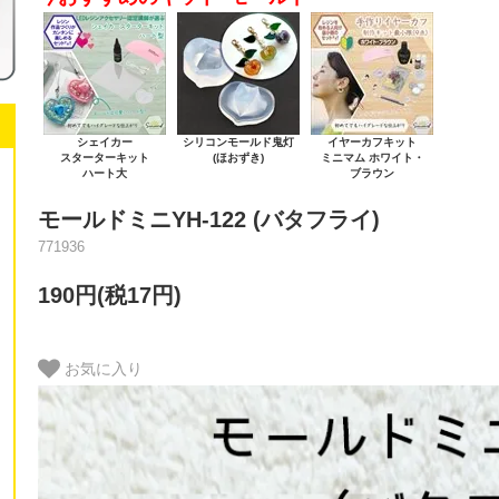
シェイカー
シリコンモールド鬼灯
イヤーカフキット
スターターキット
(ほおずき)
ミニマム ホワイト・
ハート大
ブラウン
モールドミニYH-122 (バタフライ)
771936
190円(税17円)
お気に入り