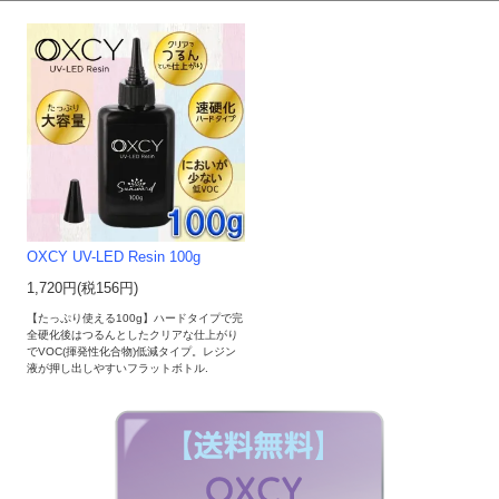
OXCY UV-LED Resin 100g
1,720円(税156円)
【たっぷり使える100g】ハードタイプで完
全硬化後はつるんとしたクリアな仕上がり
でVOC(揮発性化合物)低減タイプ。レジン
液が押し出しやすいフラットボトル.