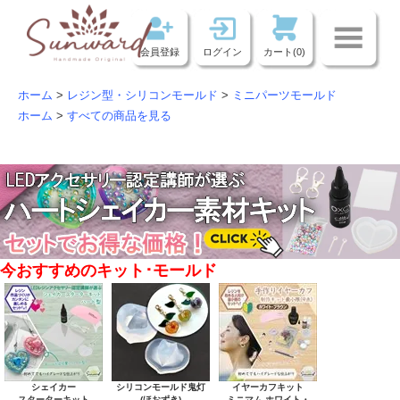
会員登録
ログイン
カート(0)
ホーム
>
レジン型・シリコンモールド
>
ミニパーツモールド
ホーム
>
すべての商品を見る
今おすすめのキット･モールド
シェイカー
シリコンモールド鬼灯
イヤーカフキット
スターターキット
(ほおずき)
ミニマム ホワイト・