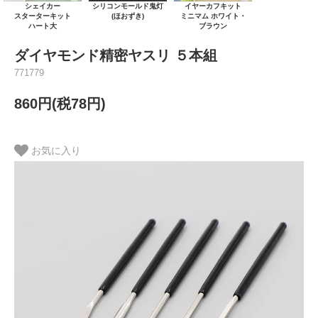
シェイカー
シリコンモールド鬼灯
イヤーカフキット
スターターキット
(ほおずき)
ミニマム ホワイト・
ハート大
ブラウン
ダイヤモンド精密ヤスリ ５本組
771779
860円(税78円)
お気に入り