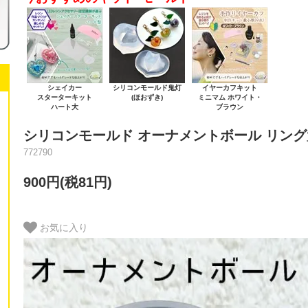
シェイカー
シリコンモールド鬼灯
イヤーカフキット
スターターキット
(ほおずき)
ミニマム ホワイト・
ハート大
ブラウン
シリコンモールド オーナメントボール リン
772790
900円(税81円)
お気に入り